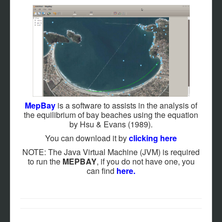
EVENTOS
NOTÍCIAS
CONTACTO
PARTICIPANTES
MATERIAL MULTIMEDIA
SOFTWARES Y SISTEMAS
AFILIACIÓN
MepBay
is a software to assists in the analysis of
the equilibrium of bay beaches using the equation
by Hsu & Evans (1989).
You can download it by
clicking here
NOTE: The Java Virtual Machine (JVM) is required
to run the
MEPBAY
, if you do not have one, you
can find
here
.