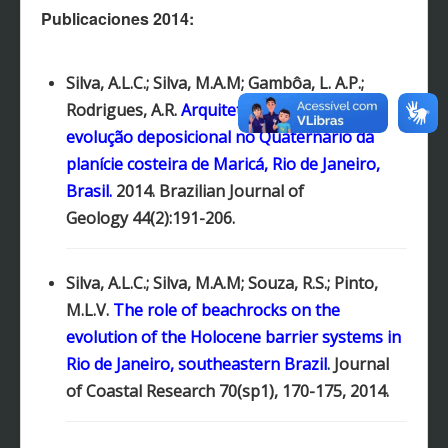
EVENTOS
Publicaciones 2014:
NOTÍCIAS
CONTACTO
Silva, A.L.C.; Silva, M.A.M;
Gambôa, L. A.P.;
PARTICIPANTES
Rodrigues, A.R.
Arquitetura sedimentar e
evolução deposicional no Quaternário da
MATERIAL MULTIMEDIA
planície costeira de Maricá, Rio de Janeiro,
SOFTWARES Y SISTEMAS
Brasil.
2014. Brazilian Journal of
AFILIACIÓN
Geology 44(2):191-206.
Silva, A.L.C.; Silva, M.A.M;
Souza
, R.S.;
Pinto,
M.L.V.
The role of beachrocks on the
evolution of the Holocene barrier systems in
Rio de Janeiro, southeastern Brazil
.
Journal
of Coastal Research
70(sp1), 170-175, 2014.