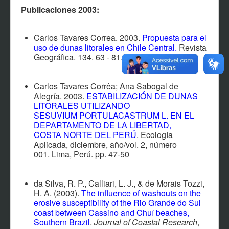
EVENTOS
Publicaciones 2003:
NOTÍCIAS
CONTACTO
Carlos Tavares Correa. 2003.
Propuesta para el
uso de dunas litorales en Chile Central.
Revista
PARTICIPANTES
Geográfica. 134. 63 - 81.
MATERIAL MULTIMEDIA
Carlos Tavares Corrêa; Ana Sabogal de
SOFTWARES Y SISTEMAS
Alegría. 2003.
ESTABILIZACIÓN DE DUNAS
LITORALES UTILIZANDO
AFILIACIÓN
SESUVIUM PORTULACASTRUM L. EN EL
DEPARTAMENTO DE LA LIBERTAD,
COSTA NORTE DEL PERÚ
. Ecología
Aplicada, diciembre, año/vol. 2, número
001. Lima, Perú. pp. 47-50
da Silva, R. P., Calliari, L. J., & de Morais Tozzi,
H. A. (2003).
The influence of washouts on the
erosive susceptibility of the Rio Grande do Sul
coast between Cassino and Chuí beaches,
Southern Brazil
.
Journal of Coastal Research
,