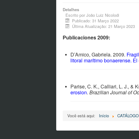
Detalhes
Escrito por
João Luiz Nicolodi
Publicado: 31 Março 2022
Última Atualização: 21 Março 2023
Publicaciones 2009:
D’Amico, Gabriela.
2009.
Fragi
litoral marítimo bonaerense. El
Parise, C. K., Calliari, L. J., &
erosion
.
Brazilian Journal of 
Você está aqui:
Início
CATÁLOGO