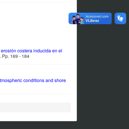
 erosión costera inducida en el
 Pp. 169 - 184
 atmospheric conditions and shore