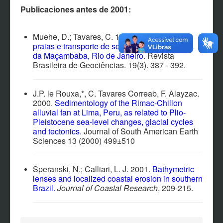
EVENTOS
Publicaciones antes de 2001:
NOTÍCIAS
CONTACTO
Muehe, D.; Tavares, C. 1989.
Dinâmica de
praias e transporte de sedimentos na restinga
PARTICIPANTES
da Maçambaba, Rio de Janeiro
. Revista
Brasileira de Geociências. 19(3). 387 - 392.
MATERIAL MULTIMEDIA
SOFTWARES Y SISTEMAS
J.P. le Rouxa,*, C. Tavares Correab, F. Alayzac.
2000.
Sedimentology of the Rimac-Chillon
AFILIACIÓN
alluvial fan at Lima, Peru, as related to Plio-
Pleistocene sea-level changes, glacial cycles
and tectonics
.
Journal of South American Earth
Sciences 13 (2000) 499±510
Speranski, N.; Calliari, L. J. 2001.
Bathymetric
lenses and localized coastal erosion in southern
Brazil.
Journal of Coastal Research
, 209-215.