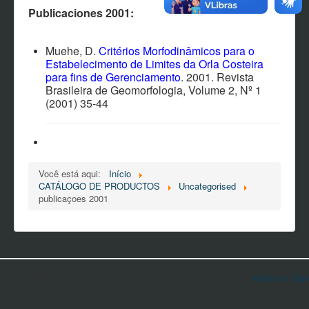
EVENTOS
Publicaciones 2001:
NOTÍCIAS
CONTACTO
Muehe, D.
Critérios Morfodinâmicos para o
Estabelecimento de Limites da Orla Costeira
PARTICIPANTES
para fins de Gerenciamento
. 2001. Revista
Brasileira de Geomorfologia, Volume 2, Nº 1
MATERIAL MULTIMEDIA
(2001) 35-44
SOFTWARES Y SISTEMAS
AFILIACIÓN
Você está aqui:
Início
CATÁLOGO DE PRODUCTOS
Uncategorised
publicaçoes 2001
© 2026 Red Latinoamericana de Erosión Costera
Voltar ao Topo