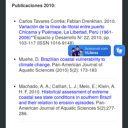
EVENTOS
Publicaciones 2010:
NOTÍCIAS
CONTACTO
Carlos Tavares Corrêa; Fabian Drenkhan. 2010.
Variación de la línea de litoral entre puerto
PARTICIPANTES
Chicama y Puémape, La Libertad, Perú (1961-
2006)
**Espacio y Desarrollo N° 22, 2010, pp.
MATERIAL MULTIMEDIA
103-117 (ISSN 1016-9148)
SOFTWARES Y SISTEMAS
Muehe, D.
Brazilian coastal vulnerability to
AFILIACIÓN
climate change
.
Pan-American Journal of
Aquatic Sciences (2010) 5(2): 173-183
Machado, A. A.; Calliari, L. J.; Melo, E.; Klein, A.
H. F. 2010.
Historical assessment of extreme
coastal sea state conditions in southern Brazil
and their relation to erosion episodes.
Pan-
American Journal of Aquatic Sciences 5(2):277-
286.