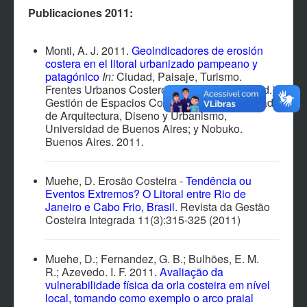
EVENTOS
Publicaciones 2011:
NOTÍCIAS
CONTACTO
Monti, A. J. 2011.
Geoindicadores de erosión
costera en el litoral urbanizado pampeano y
PARTICIPANTES
patagónico
In:
Ciudad, Paisaje, Turismo.
Frentes Urbanos Costeros (José R. Dadon, ed.).
MATERIAL MULTIMEDIA
Gestión de Espacios Costeros (GEC), Facultad
de Arquitectura, Diseno y Urbanismo,
SOFTWARES Y SISTEMAS
Universidad de Buenos Aires; y Nobuko.
Buenos Aires. 2011.
AFILIACIÓN
Muehe, D. Erosão Costeira -
Tendência ou
Eventos Extremos? O Litoral entre Rio de
Janeiro e Cabo Frio, Brasil
.
Revista da Gestão
Costeira Integrada 11(3):315-325 (2011)
Muehe, D.; Fernandez, G. B.; Bulhões, E. M.
R.; Azevedo. I. F. 2011
.
Avaliação da
vulnerabilidade física da orla costeira em nível
local, tomando como exemplo o arco praial