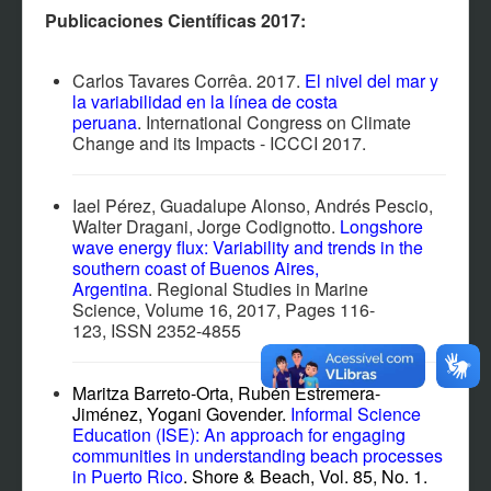
EVENTOS
Publicaciones Científicas 2017:
NOTÍCIAS
CONTACTO
Carlos Tavares Corrêa. 2017.
El nivel del mar y
la variabilidad en la línea de costa
PARTICIPANTES
peruana
. International Congress on Climate
Change and its Impacts - ICCCI 2017.
MATERIAL MULTIMEDIA
SOFTWARES Y SISTEMAS
Iael Pérez, Guadalupe Alonso, Andrés Pescio,
Walter Dragani, Jorge Codignotto.
Longshore
AFILIACIÓN
wave energy flux: Variability and trends in the
southern coast of Buenos Aires,
Argentina
. Regional Studies in Marine
Science, Volume 16, 2017, Pages 116-
123, ISSN 2352-4855
Maritza Barreto-Orta, Rubén Estremera-
Jiménez, Yogani Govender.
Informal Science
Education (ISE): An approach for engaging
communities in understanding beach processes
in Puerto Rico
. Shore & Beach, Vol. 85, No. 1.