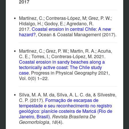
2017
Martínez, C.; Contreras-López, M; Grez, P. W.;
Hidalgo, H.; Godoy, E.; Agredano, R.
2017.
Coastal erosion in central Chile: A new
hazard?
, Ocean & Coastal Management (2017).
Martinez, C.; Grez, P. W.; Martin, R. A.; Acuña,
C. E.; Torres, I.; Contreras-López, M. 2021.
Coastal erosion in sandy beaches along a
tectonically active coast: The Chile study
case
. Progress in Physical Geography 2021,
Vol. 0(0) 1–22.
Silva, M. A. M. da, Silva, A. L. C. da, & Silvestre,
C. P. (2017).
Formação de escarpas de
tempestade e seu reconhecimento no registro
geológico: planície costeira de Maricá (Rio de
Janeiro, Brasil)
.
Revista Brasileira De
Geomorfologia
,
18
(4).