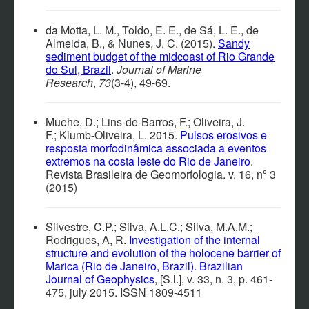
da Motta, L. M., Toldo, E. E., de Sá, L. E., de
Almeida, B., & Nunes, J. C. (2015).
Sandy
sediment budget of the midcoast of Rio Grande
do Sul, Brazil
.
Journal of Marine
Research
,
73
(3-4), 49-69.
Muehe, D.; Lins-de-Barros, F.; Oliveira, J.
F.; Klumb-Oliveira, L. 2015.
Pulsos erosivos e
resposta morfodinâmica associada a eventos
extremos na costa leste do Rio de Janeiro
.
Revista Brasileira de Geomorfologia. v. 16, nº 3
(2015)
Silvestre, C.P.; Silva, A.L.C.; Silva, M.A.M.;
Rodrigues, A, R.
Investigation of the internal
structure and evolution of the holocene barrier of
Marica (Rio de Janeiro, Brazil)
. Brazilian
Journal of Geophysics
, [S.l.], v. 33, n. 3, p. 461-
475, july 2015. ISSN 1809-4511