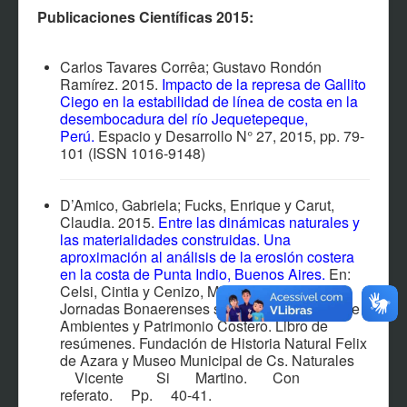
EVENTOS
Publicaciones Científicas 2015:
NOTÍCIAS
CONTACTO
Carlos Tavares Corrêa; Gustavo Rondón
Ramírez. 2015.
Impacto de la represa de Gallito
PARTICIPANTES
Ciego en la estabilidad de línea de costa en la
desembocadura del río Jequetepeque,
MATERIAL MULTIMEDIA
Perú
.
Espacio y Desarrollo N° 27, 2015, pp. 79-
101 (ISSN 1016-9148)
SOFTWARES Y SISTEMAS
AFILIACIÓN
D’Amico, Gabriela; Fucks, Enrique y Carut,
Claudia. 2015.
Entre las dinámicas naturales y
las materialidades construidas. Una
aproximación al análisis de la erosión costera
en la costa de Punta Indio, Buenos Aires
.
En:
Celsi, Cintia y Cenizo, Marcos (comp.) I
Jornadas Bonaerenses sobre conservación de
Ambientes y Patrimonio Costero. Libro de
resúmenes. Fundación de Historia Natural Felix
de Azara y Museo Municipal de Cs. Naturales
Vicente Si Martino. Con
referato. Pp. 40-41.